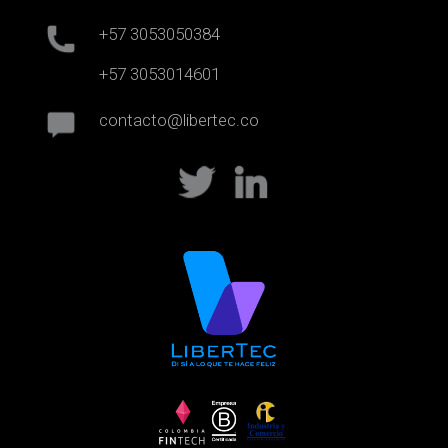
+57 3053050384
+57 3053014601
contacto@libertec.co